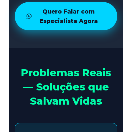
Quero Falar com
Especialista Agora
Problemas Reais
— Soluções que
Salvam Vidas