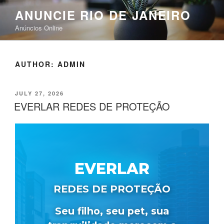
Skip
ANUNCIE RIO DE JANEIRO
to
Anúncios Online
content
AUTHOR:
ADMIN
POSTED
JULY 27, 2026
ON
EVERLAR REDES DE PROTEÇÃO
EVERLAR
REDES DE PROTEÇÃO
Seu filho, seu pet, sua