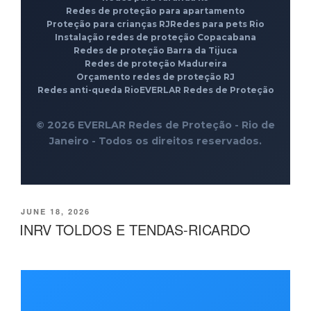
Redes de proteção para apartamento
Proteção para crianças RJ
Redes para pets Rio
Instalação redes de proteção Copacabana
Redes de proteção Barra da Tijuca
Redes de proteção Madureira
Orçamento redes de proteção RJ
Redes anti-queda Rio
EVERLAR Redes de Proteção
© 2026 EVERLAR Redes de Proteção - Rio de
Janeiro - Todos os direitos reservados.
POSTED
JUNE 18, 2026
ON
INRV TOLDOS E TENDAS-RICARDO