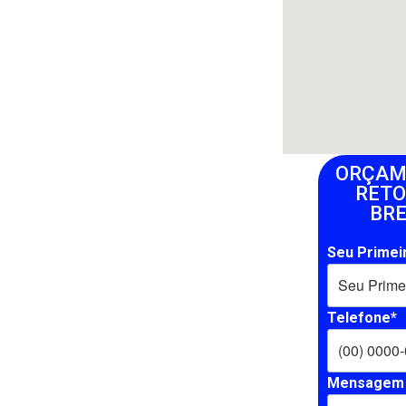
ORÇAM
RET
BR
Seu Primei
Telefone*
Mensagem