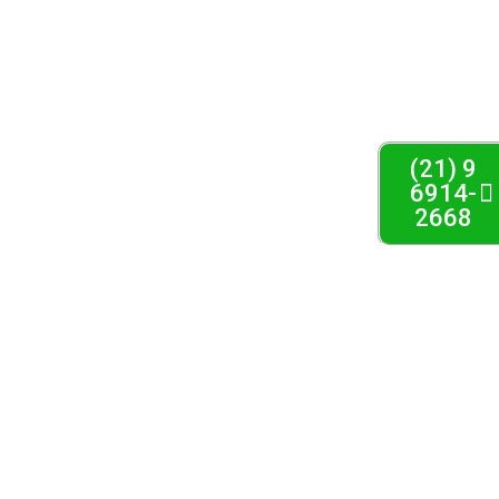
(21) 9
6914-
2668