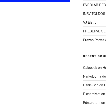
EVERLAR RED
INRV TOLDOS
VJ Eletro
PRESERVE SE
Frazão Portas 
ÃO E REFORMA
RECENT COM
RJ
Calebcek
on
He
Narkolog na d
DanielSon
on
H
RichardMot
on
Edwardram
on