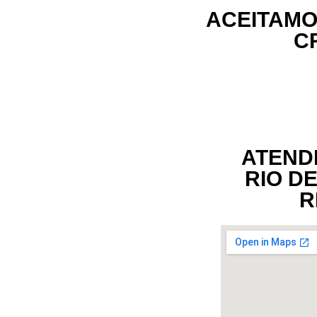
ACEITAMO
C
ATEND
RIO D
R